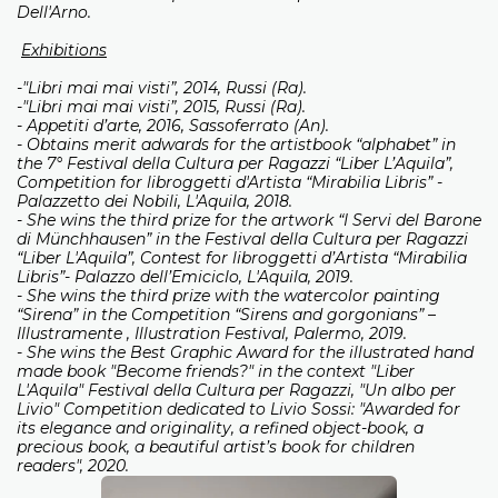
Dell'Arno.
Exhibitions
-"Libri mai mai visti”, 2014, Russi (Ra).
-"Libri mai mai visti”, 2015, Russi (Ra).
- Appetiti d’arte, 2016, Sassoferrato (An).
- Obtains merit adwards for the artistbook “alphabet” in
the 7° Festival della Cultura per Ragazzi “Liber L’Aquila”,
Competition for libroggetti d'Artista “Mirabilia Libris” -
Palazzetto dei Nobili, L'Aquila, 2018.
- She wins the third prize for the artwork “I Servi del Barone
di Münchhausen” in the Festival della Cultura per Ragazzi
“Liber L'Aquila”, Contest for libroggetti d’Artista “Mirabilia
Libris”- Palazzo dell’Emiciclo, L'Aquila, 2019.
- She wins the third prize with the watercolor painting
“Sirena” in the Competition “Sirens and gorgonians” –
Illustramente , Illustration Festival, Palermo, 2019.
- She wins the Best Graphic Award for the illustrated hand
made book "Become friends?" in the context "Liber
L'Aquila" Festival della Cultura per Ragazzi, "Un albo per
Livio" Competition dedicated to Livio Sossi: "Awarded for
its elegance and originality, a refined object-book, a
precious book, a beautiful artist’s book for children
readers", 2020.