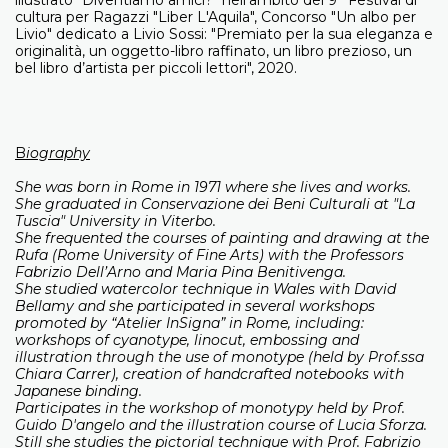
illustrato "Diventiamo amici?" nell'ambito del 9° Festival di
cultura per Ragazzi "Liber L'Aquila", Concorso "Un albo per
Livio" dedicato a Livio Sossi: "Premiato per la sua eleganza e
originalità, un oggetto-libro raffinato, un libro prezioso, un
bel libro d’artista per piccoli lettori", 2020.
B
iography
She was born in Rome in 1971 where she lives and works.
She graduated in Conservazione dei Beni Culturali at "La
Tuscia" University in Viterbo.
She frequented the courses of painting and drawing at the
Rufa (Rome University of Fine Arts) with the Professors
Fabrizio Dell’Arno and Maria Pina Benitivenga.
She studied watercolor technique in Wales with David
Bellamy and she participated in several workshops
promoted by “Atelier InSigna” in Rome, including:
workshops of cyanotype, linocut, embossing and
illustration through the use of monotype (held by Prof.ssa
Chiara Carrer), creation of handcrafted notebooks with
Japanese binding.
Participates in the workshop of monotypy held by Prof.
Guido D'angelo and the illustration course of Lucia Sforza.
Still she studies the pictorial technique with Prof. Fabrizio