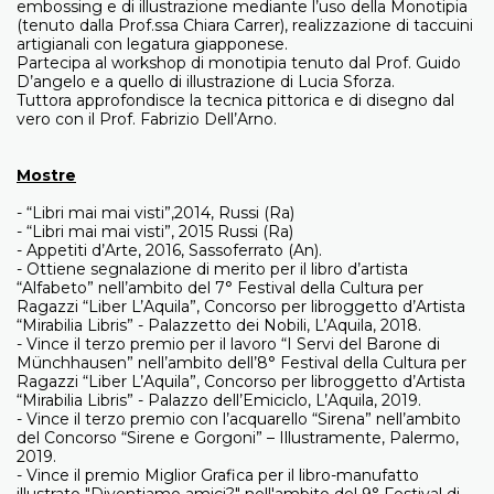
embossing e di illustrazione mediante l’uso della Monotipia
(tenuto dalla Prof.ssa Chiara Carrer), realizzazione di taccuini
artigianali con legatura giapponese.
Partecipa al workshop di monotipia tenuto dal Prof. Guido
D’angelo e a quello di illustrazione di Lucia Sforza.
Tuttora approfondisce la tecnica pittorica e di disegno dal
vero con il Prof. Fabrizio Dell’Arno.
Mostre
- “Libri mai mai visti”,2014, Russi (Ra)
- “Libri mai mai visti”, 2015 Russi (Ra)
- Appetiti d’Arte, 2016, Sassoferrato (An).
- Ottiene segnalazione di merito per il libro d’artista
“Alfabeto” nell’ambito del 7° Festival della Cultura per
Ragazzi “Liber L’Aquila”, Concorso per libroggetto d’Artista
“Mirabilia Libris” - Palazzetto dei Nobili, L’Aquila, 2018.
- Vince il terzo premio per il lavoro “I Servi del Barone di
Münchhausen” nell’ambito dell’8° Festival della Cultura per
Ragazzi “Liber L’Aquila”, Concorso per libroggetto d’Artista
“Mirabilia Libris” - Palazzo dell’Emiciclo, L’Aquila, 2019.
- Vince il terzo premio con l’acquarello “Sirena” nell’ambito
del Concorso “Sirene e Gorgoni” – Illustramente, Palermo,
2019.
- Vince il premio Miglior Grafica per il libro-manufatto