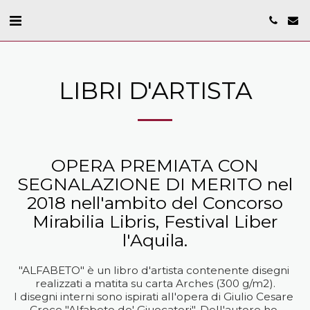
LIBRI D'ARTISTA
OPERA PREMIATA CON
SEGNALAZIONE DI MERITO nel
2018 nell'ambito del Concorso
Mirabilia Libris, Festival Liber
l'Aquila.
"ALFABETO" è un libro d'artista contenente disegni 
realizzati a matita su carta Arches (300 g/m2).

I disegni interni sono ispirati all'opera di Giulio Cesare 
Croce "Alfabeto de' Giuocatori". Dell'autore ho 