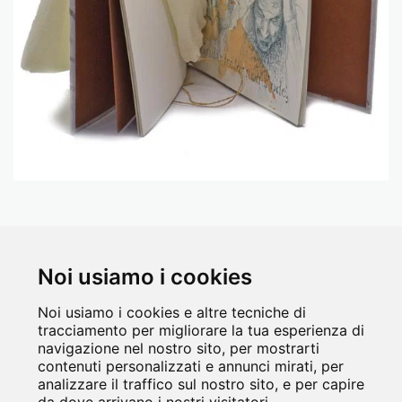
Noi usiamo i cookies
Noi usiamo i cookies e altre tecniche di
tracciamento per migliorare la tua esperienza di
PAGINA INIZIALE
BIO
PORTFOLIO
NEWS
CONTATTO
navigazione nel nostro sito, per mostrarti
contenuti personalizzati e annunci mirati, per
Copyright © 2026 Tutti i diritti riservati
analizzare il traffico sul nostro sito, e per capire